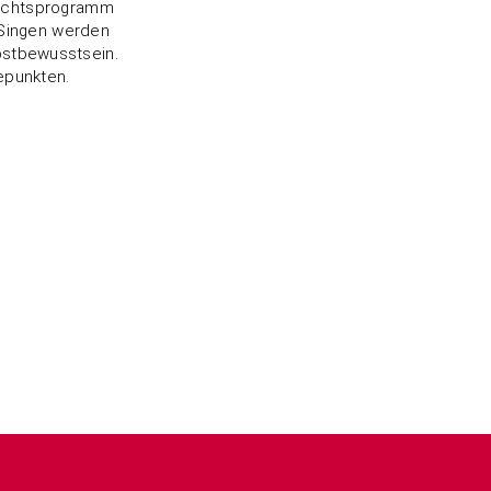
rrichtsprogramm
 Singen werden
bstbewusstsein.
hepunkten.