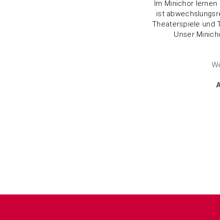
Im Minichor lernen
ist abwechslungsr
Theaterspiele und 
Unser Minicho
We
A