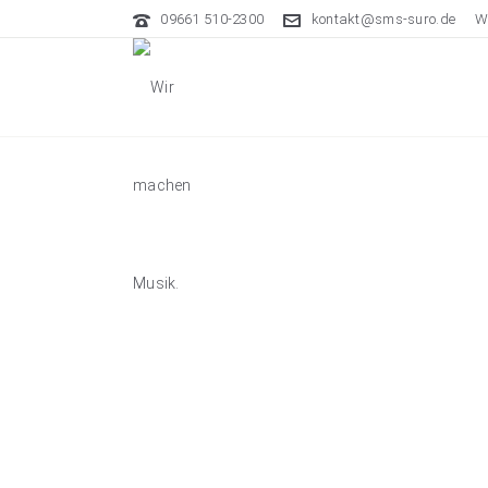
09661 510-2300
kontakt@sms-suro.de
W