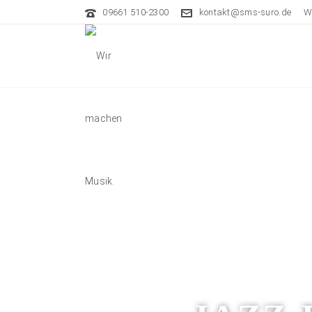
09661 510-2300
kontakt@sms-suro.de
W