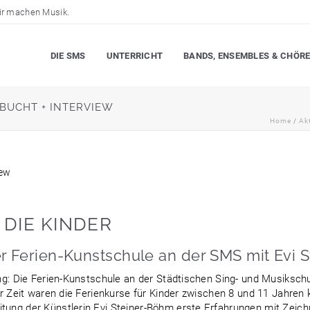
r machen Musik.
DIE SMS
UNTERRICHT
BANDS, ENSEMBLES & CHÖR
BUCHT + INTERVIEW
Home
/
Ak
DIE KINDER
der Ferien-Kunstschule an der SMS mit Evi 
rung: Die Ferien-Kunstschule an der Städtischen Sing- und Musiksc
ter Zeit waren die Ferienkurse für Kinder zwischen 8 und 11 Jahren
itung der Künstlerin Evi Steiner-Böhm erste Erfahrungen mit Zei