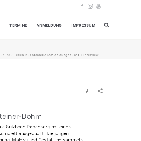
E
TERMINE
ANMELDUNG
IMPRESSUM
tuelles
/ Ferien-Kunstschule restlos ausgebucht + Interview
Steiner-Böhm.
hule Sulzbach-Rosenberg hat einen
 komplett ausgebucht. Die jungen
chnung, Malerei und Gestaltung sammeln –