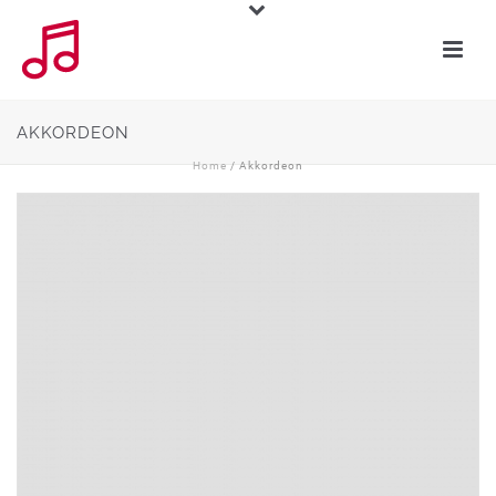
AKKORDEON
Home
/
Akkordeon